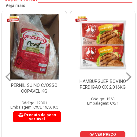
Veja mais
HAMBURGUER BOVINO
PERNIL SUINO C/OSSO
PERDIGAO CX 2,016KG
COPAVEL KG
Código: 1263
Código: 12301
Embalagem: CX/1
Embalagem: CX/± 19,56 KG
Produto de peso
variável
VER PREÇO