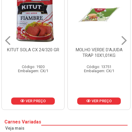
GR
MOLHO VERDE D'AJUDA
FRUTAS CRISTALIZAD
TRAP 10X1,01KG
CX 10KG
Código: 13751
Código: 1785
Embalagem: CX/1
Embalagem: KG/10
VER PREÇO
VER PREÇO
Carnes Variadas
Veja mais