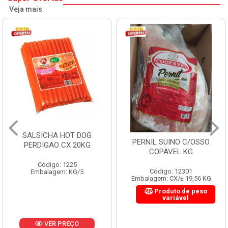
Veja mais
HAMBURGUER BOVINO
PERNIL SUINO C/OSSO
PERDIGAO CX 2,016KG
COPAVEL KG
Código: 1263
Código: 12301
Embalagem: CX/1
Embalagem: CX/± 19,56 KG
Produto de peso
variável
VER PREÇO