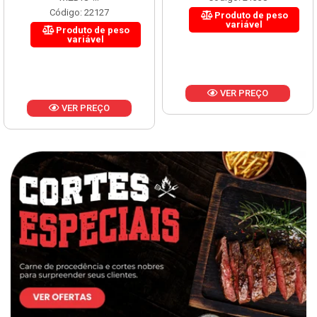
MÉDIO ...
Código: 21338
Código: 22127
Produto de peso
variável
Produto de peso
variável
VER PREÇO
VER PREÇO