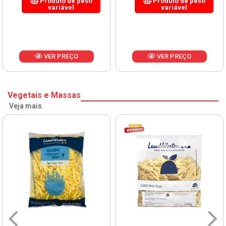
Produto de peso
Produto de peso
variável
variável
VER PREÇO
VER PREÇO
Vegetais e Massas
Veja mais