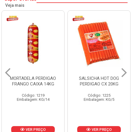
Veja mais
SALSICHA HOT DOG
PERNIL SUINO C/OSSO
PERDIGAO CX 20KG
COPAVEL KG
Código: 1225
Código: 12301
Embalagem: KG/5
Embalagem: CX/± 19,56 KG
Produto de peso
variável
VER PREÇO