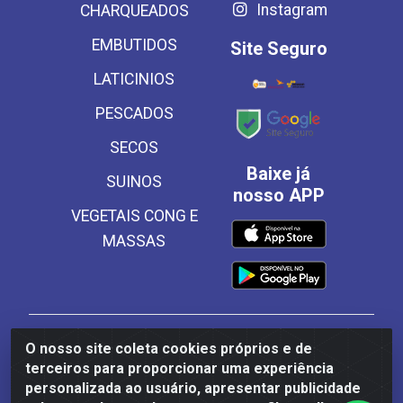
Instagram
CHARQUEADOS
EMBUTIDOS
Site Seguro
LATICINIOS
PESCADOS
SECOS
Baixe já
SUINOS
nosso APP
VEGETAIS CONG E
MASSAS
Frinscal - Distribuidora e Importadora de Alimentos
O nosso site coleta cookies próprios e de
LTDA - Rodovia BR 101 Sul Km 187, 310 Galpão - Santa
terceiros para proporcionar uma experiência
Rosa, Palmares/PE - CEP 55540-000 - CNPJ
personalizada ao usuário, apresentar publicidade
03.504.437/0001-50