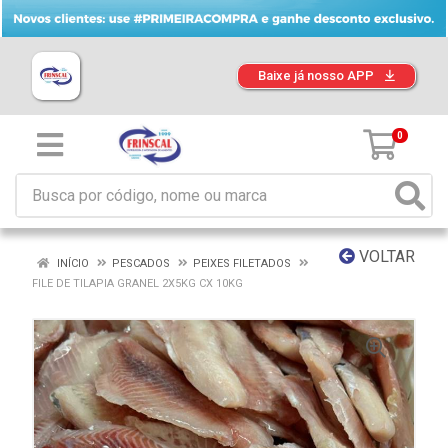
Baixe já nosso APP
0
VOLTAR
INÍCIO
PESCADOS
PEIXES FILETADOS
FILE DE TILAPIA GRANEL 2X5KG CX 10KG