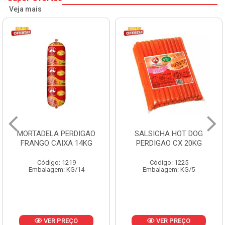
Veja mais
SALSICHA HOT DOG
PERNIL SUINO C/OSSO
PERDIGAO CX 20KG
COPAVEL KG
Código: 1225
Código: 12301
Embalagem: KG/5
Embalagem: CX/± 19,56 KG
Produto de peso
variável
VER PREÇO