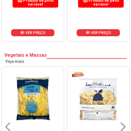
Produto de peso
Produto de peso
variável
variável
VER PREÇO
VER PREÇO
Vegetais e Massas
Veja mais