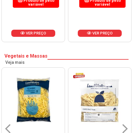
Produto de peso
Produto de peso
variável
variável
VER PREÇO
VER PREÇO
Vegetais e Massas
Veja mais