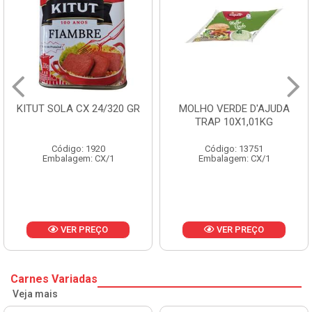
A CX 24/320 GR
MOLHO VERDE D'AJUDA
FRUTAS C
TRAP 10X1,01KG
CX
go: 1920
Código: 13751
Códi
agem: CX/1
Embalagem: CX/1
Embala
ER PREÇO
VER PREÇO
V
Carnes Variadas
Veja mais