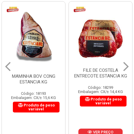
FILE DE COSTELA
CUPIM BOV CONG
ENTRECOTE ESTANCIA KG
KG
CONG
G
Código: 18299
Código: 1996
Embalagem: CX/± 14,4 KG
Embalagem: CX/± 18
3
5,6 KG
Produto de peso
Produto de
variável
variável
 peso