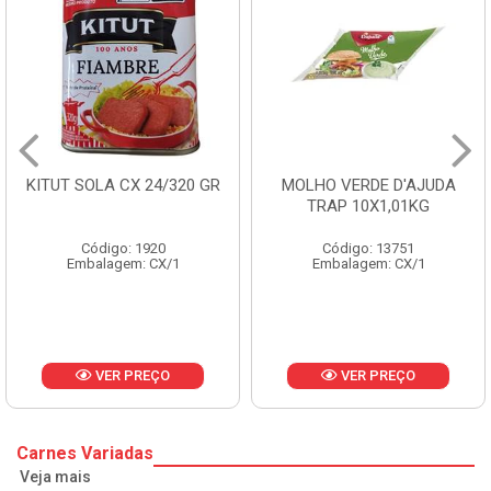
A CX 24/320 GR
MOLHO VERDE D'AJUDA
FRUTAS C
TRAP 10X1,01KG
CX
go: 1920
Código: 13751
Códi
agem: CX/1
Embalagem: CX/1
Embala
ER PREÇO
VER PREÇO
V
Carnes Variadas
Veja mais