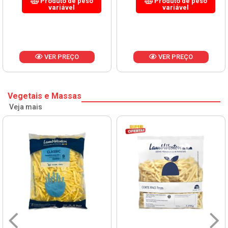
Produto de peso
Produto de peso
variável
variável
VER PREÇO
VER PREÇO
Vegetais e Massas
Veja mais