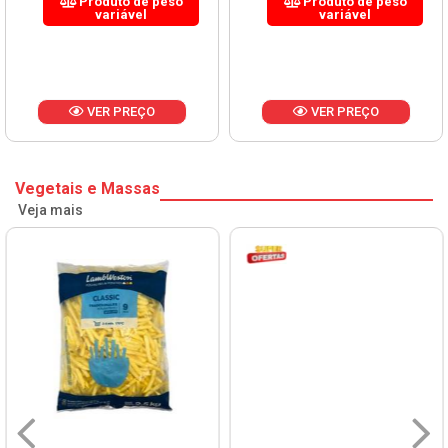
Produto de peso
Produto de peso
variável
variável
VER PREÇO
VER PREÇO
Vegetais e Massas
Veja mais