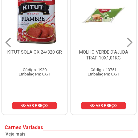
/320 GR
MOLHO VERDE D'AJUDA
FRUTAS CRISTAL
TRAP 10X1,01KG
CX 10KG
Código: 13751
Código: 1785
/1
Embalagem: CX/1
Embalagem: KG
O
VER PREÇO
VER PREÇ
Carnes Variadas
Veja mais