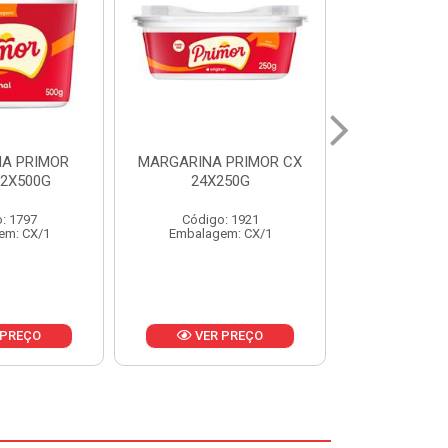
 PRIMOR CX
MARGARINA DELICIA
MAIONESE
250G
CAIXA 24X250G
BALDE UNI
: 1921
Código: 6958
Código
em: CX/1
Embalagem: CX/1
Embalage
 PREÇO
VER PREÇO
VER 