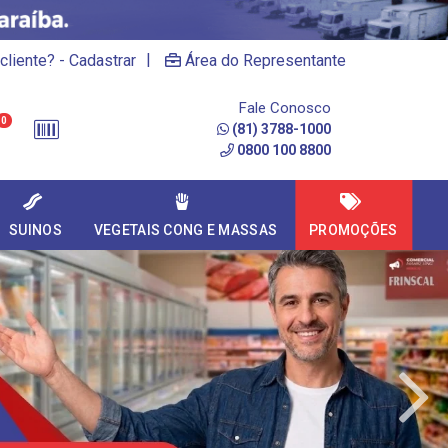
|
cliente? - Cadastrar
Área do Representante
Fale Conosco
0
(81) 3788-1000
0800 100 8800
SUINOS
VEGETAIS CONG E MASSAS
PROMOÇÕES