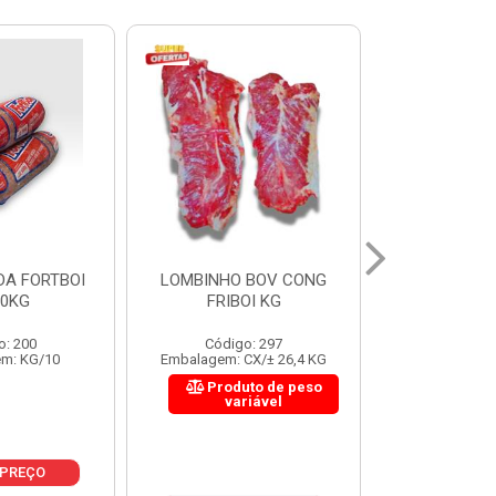
 BOV CONG
FIGADO BOV CONG FRIBOI
CORDAO DO 
OI KG
KG
FRIBO
o: 297
Código: 222
Código:
CX/± 26,4 KG
Embalagem: CX/± 30,12 KG
Embalagem: C
to de peso
Produto de peso
Produ
riável
variável
var