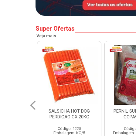
Super Ofertas
Veja mais
A HOT DOG
PERNIL SUINO C/OSSO
HAMBURGU
O CX 20KG
COPAVEL KG
PERDIGAO 
o: 1225
Código: 12301
Códig
gem: KG/5
Embalagem: CX/± 19,56 KG
Embalag