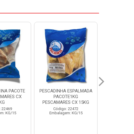
 ESPALMADA
FILE DE PANGA PREMIUM
CORVINA I
TE1KG
PACOTE 1KG CAIXA 10KG
BENDITO P
S CX 15KG
Código: 20021
Código:
: 22472
Embalagem: KG/10
Embalage
m: KG/15