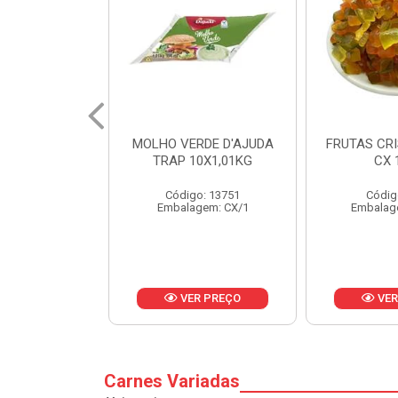
RDE D'AJUDA
FRUTAS CRISTALIZADAS
MARGARI
0X1,01KG
CX 10KG
BALD
o: 13751
Código: 1785
Códig
gem: CX/1
Embalagem: KG/10
Embalag
R PREÇO
VER PREÇO
VER
Carnes Variadas