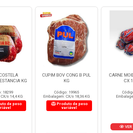
 CONG B PUL
CARNE MOIDA FORTBOI
LOMBINHO
KG
CX 10KG
FRIB
: 19965
Código: 200
Códig
CX/± 18,36 KG
Embalagem: KG/10
Embalagem: 
uto de peso
Produ
riável
va
VER PREÇO