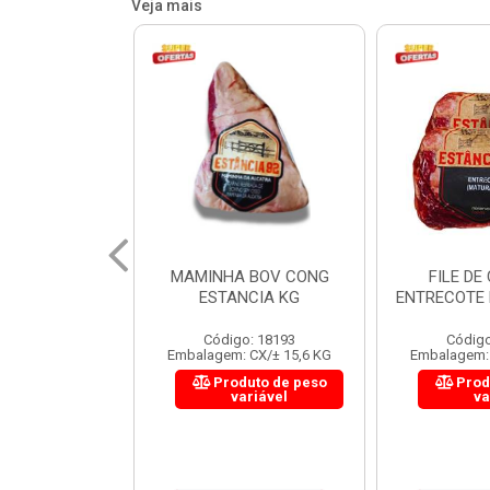
Veja mais
 BOV CONG
FILE DE COSTELA
CUPIM BOV
NCIA KG
ENTRECOTE ESTANCIA KG
o: 18193
Código: 18299
Código
 CX/± 15,6 KG
Embalagem: CX/± 14,4 KG
Embalagem: 
uto de peso
Produto de peso
Prod
ariável
variável
va