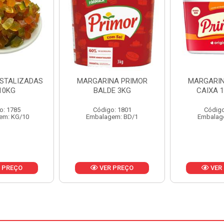
NA PRIMOR
MARGARINA PRIMOR
MARGARINA
E 3KG
CAIXA 12X500G
24X
o: 1801
Código: 1797
Código
em: BD/1
Embalagem: CX/1
Embalag
 PREÇO
VER PREÇO
VER