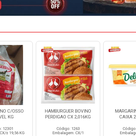
ER BOVINO
MARGARINA DELINE
MARGARIN
CX 2,016KG
CAIXA 24X250G
CAIXA 
o: 1263
Código: 12886
Código
em: CX/1
Embalagem: CX/1
Embalag