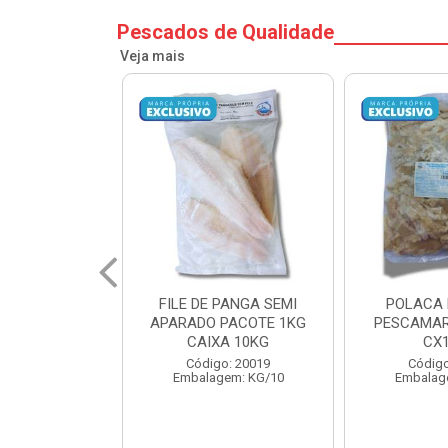
Pescados de Qualidade
Veja mais
PANGA SEMI
POLACA DESFIADA
POLACA 
PACOTE 1KG
PESCAMARES PCT5KG
PESCAMAR
A 10KG
CX10KG
CX
o: 20019
Código: 20161
Código
em: KG/10
Embalagem: KG/10
Embalag