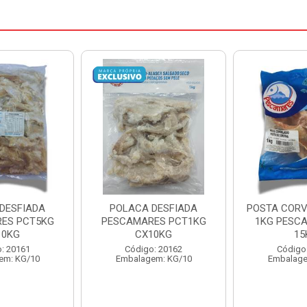
DESFIADA
POSTA CORVINA PACOTE
PESCADINHA
ES PCT1KG
1KG PESCAMARES CX
PACO
10KG
15KG
PESCAMARE
: 20162
Código: 22469
Código
em: KG/10
Embalagem: KG/15
Embalage