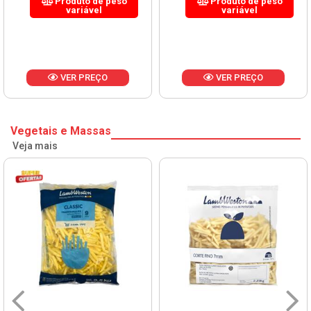
Produto de peso
Produto de peso
variável
variável
VER PREÇO
VER PREÇO
Vegetais e Massas
Veja mais