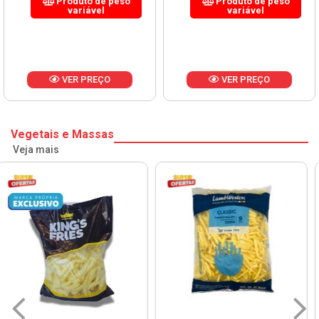
Produto de peso
Produto de peso
variável
variável
VER PREÇO
VER PREÇO
Vegetais e Massas
Veja mais