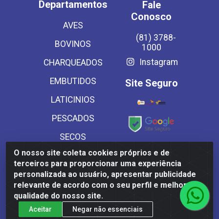
Departamentos
Fale
Conosco
AVES
(81) 3788-
BOVINOS
1000
Instagram
CHARQUEADOS
EMBUTIDOS
Site Seguro
LATICINIOS
PESCADOS
SECOS
Baixe já
O nosso site coleta cookies próprios e de
SUINOS
nosso APP
terceiros para proporcionar uma experiência
VEGETAIS CONG E
personalizada ao usuário, apresentar publicidade
relevante de acordo com o seu perfil e melhorar a
MASSAS
qualidade do nosso site.
Aceitar
Negar não essenciais