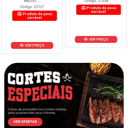
MÉDIO ...
Código: 21338
Código: 22127
Produto de peso
variável
Produto de peso
variável
VER PREÇO
VER PREÇO