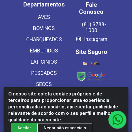
Departamentos
Fale
Conosco
AVES
(81) 3788-
BOVINOS
1000
Instagram
CHARQUEADOS
EMBUTIDOS
Site Seguro
LATICINIOS
PESCADOS
SECOS
Baixe já
O nosso site coleta cookies próprios e de
SUINOS
nosso APP
terceiros para proporcionar uma experiência
VEGETAIS CONG E
personalizada ao usuário, apresentar publicidade
relevante de acordo com o seu perfil e melhorar a
MASSAS
qualidade do nosso site.
Aceitar
Negar não essenciais