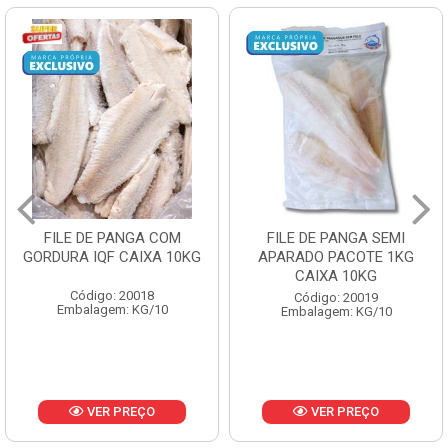
FILE DE PANGA SEMI
POLACA DESFIADA
KG
APARADO PACOTE 1KG
PESCAMARES PCT5K
CAIXA 10KG
CX10KG
Código: 20019
Código: 20161
Embalagem: KG/10
Embalagem: KG/10
VER PREÇO
VER PREÇO