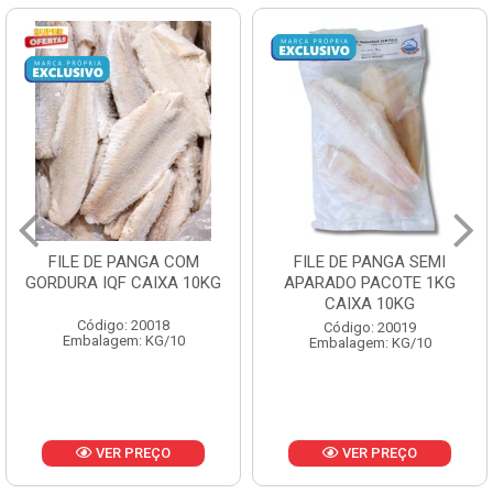
OM
FILE DE PANGA SEMI
POLACA DESFIAD
10KG
APARADO PACOTE 1KG
PESCAMARES PCT5
CAIXA 10KG
CX10KG
Código: 20019
Código: 20161
Embalagem: KG/10
Embalagem: KG/10
VER PREÇO
VER PREÇO