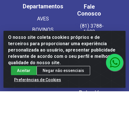
Departamentos
Fale
Conosco
AVES
(81) 3788-
BOVINOS
1000
O nosso site coleta cookies próprios e de
Instagram
CHARQUEADOS
terceiros para proporcionar uma experiência
personalizada ao usuário, apresentar publicidade
EMBUTIDOS
Site Seguro
relevante de acordo com o seu perfil e melhorar a
LATICINIOS
qualidade do nosso site.
Aceitar
Negar não essenciais
PESCADOS
Preferências de Cookies
SECOS
Baixe já
SUINOS
nosso APP
VEGETAIS CONG E
MASSAS