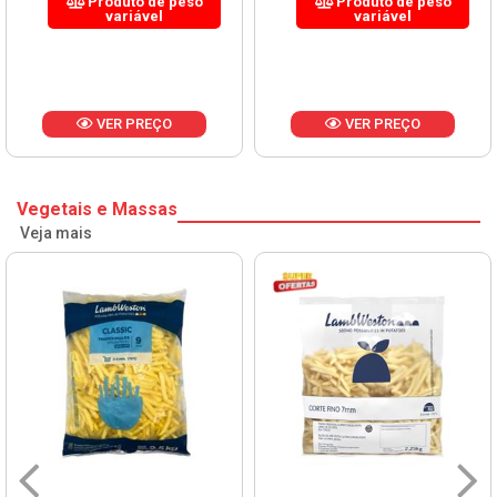
Produto de peso
Produto de peso
variável
variável
VER PREÇO
VER PREÇO
Vegetais e Massas
Veja mais