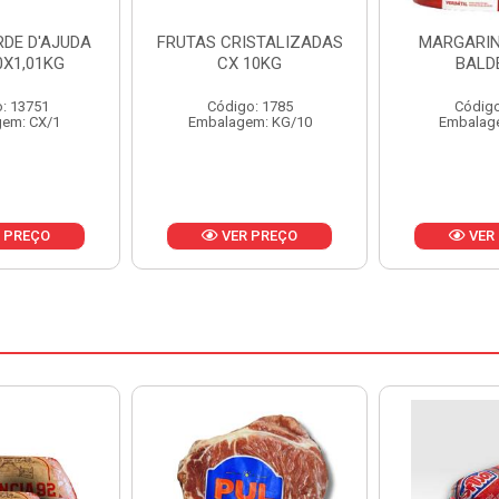
ISTALIZADAS
MARGARINA PRIMOR
MARGARIN
10KG
BALDE 3KG
CAIXA 
o: 1785
Código: 1801
Código
em: KG/10
Embalagem: BD/1
Embalag
 PREÇO
VER PREÇO
VER