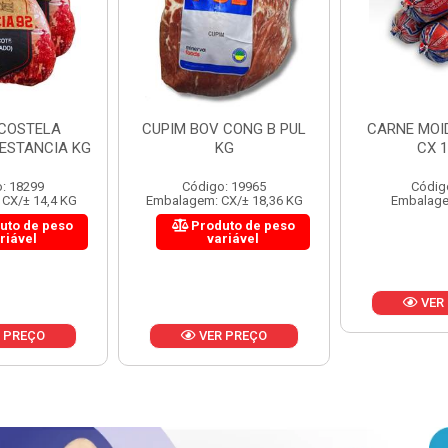
 CONG B PUL
CARNE MOIDA FORTBOI
LOMBINHO
KG
CX 10KG
FRIB
: 19965
Código: 200
Códig
CX/± 18,36 KG
Embalagem: KG/10
Embalagem: 
uto de peso
Produ
riável
va
VER PREÇO
 PREÇO
VER