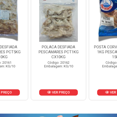
DESFIADA
POSTA CORVINA PACOTE
PESCADINHA
ES PCT1KG
1KG PESCAMARES CX
PACO
10KG
15KG
PESCAMARE
: 20162
Código: 22469
Código
em: KG/10
Embalagem: KG/15
Embalage
 PREÇO
VER PREÇO
VER