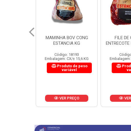
 BOV CONG
FILE DE COSTELA
CUPIM BOV
NCIA KG
ENTRECOTE ESTANCIA KG
o: 18193
Código: 18299
Código
 CX/± 15,6 KG
Embalagem: CX/± 14,4 KG
Embalagem: 
uto de peso
Produto de peso
Prod
ariável
variável
va
R PREÇO
VER PREÇO
VER