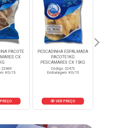
 ESPALMADA
FILE DE PANGA PREMIUM
CORVINA I
TE1KG
PACOTE 1KG CAIXA 10KG
BENDITO P
S CX 15KG
Código: 20021
Código:
: 22472
Embalagem: KG/10
Embalage
m: KG/15
 PREÇO
VER PREÇO
VER 