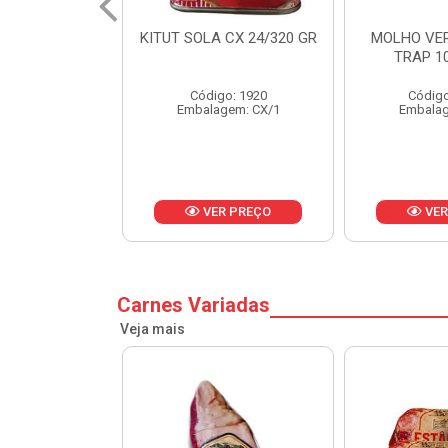
 CX 24/320 GR
MOLHO VERDE D'AJUDA
FRUTAS CR
TRAP 10X1,01KG
CX 
o: 1920
Código: 13751
Códig
gem: CX/1
Embalagem: CX/1
Embalag
R PREÇO
VER PREÇO
VER
Carnes Variadas
Veja mais