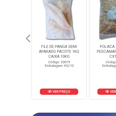
PANGA SEMI
POLACA DESFIADA
POLACA 
PACOTE 1KG
PESCAMARES PCT5KG
PESCAMAR
A 10KG
CX10KG
CX
o: 20019
Código: 20161
Código
em: KG/10
Embalagem: KG/10
Embalag
R PREÇO
VER PREÇO
VER