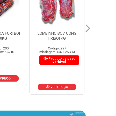
 BOV CONG
FIGADO BOV CONG FRIBOI
CORDAO DO 
OI KG
KG
FRIBO
o: 297
Código: 222
Código:
CX/± 26,4 KG
Embalagem: CX/± 30,12 KG
Embalagem: C
to de peso
Produto de peso
Produ
riável
variável
var
 PREÇO
VER PREÇO
VER 