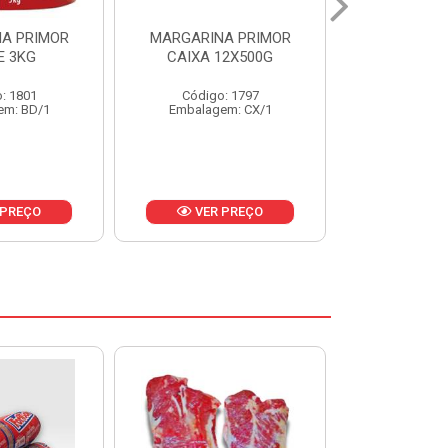
A PRIMOR
MARGARINA PRIMOR CX
MARGARINA
12X500G
24X250G
CAIXA 2
: 1797
Código: 1921
Código
em: CX/1
Embalagem: CX/1
Embalage
 PREÇO
VER PREÇO
VER 