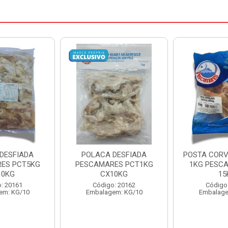
DESFIADA
POSTA CORVINA PACOTE
PESCADINHA
ES PCT1KG
1KG PESCAMARES CX
PACO
10KG
15KG
PESCAMARE
: 20162
Código: 22469
Código
em: KG/10
Embalagem: KG/15
Embalage