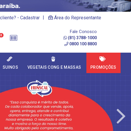
|
cliente? - Cadastrar
Área do Representante
Fale Conosco
0
(81) 3788-1000
0800 100 8800
SUINOS
VEGETAIS CONG E MASSAS
PROMOÇÕES