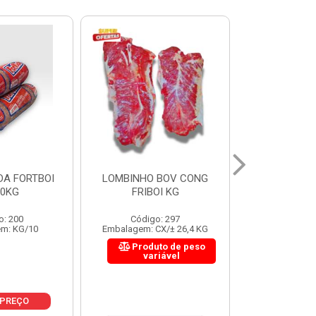
 BOV CONG
FIGADO BOV CONG FRIBOI
CORDAO DO 
OI KG
KG
FRIBO
o: 297
Código: 222
Código:
CX/± 26,4 KG
Embalagem: CX/± 30,12 KG
Embalagem: C
to de peso
Produto de peso
Produ
riável
variável
var