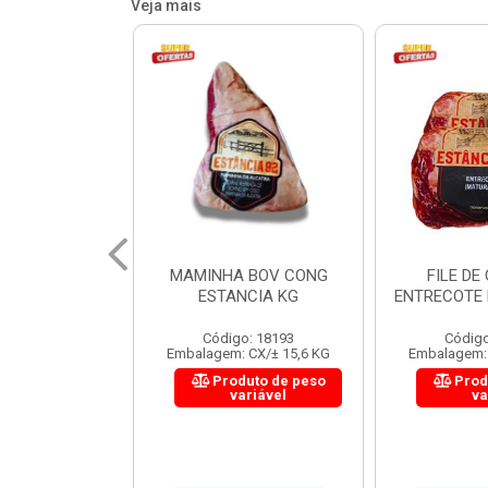
Veja mais
 BOV CONG
FILE DE COSTELA
CUPIM BOV
NCIA KG
ENTRECOTE ESTANCIA KG
o: 18193
Código: 18299
Código
 CX/± 15,6 KG
Embalagem: CX/± 14,4 KG
Embalagem: 
uto de peso
Produto de peso
Prod
ariável
variável
va