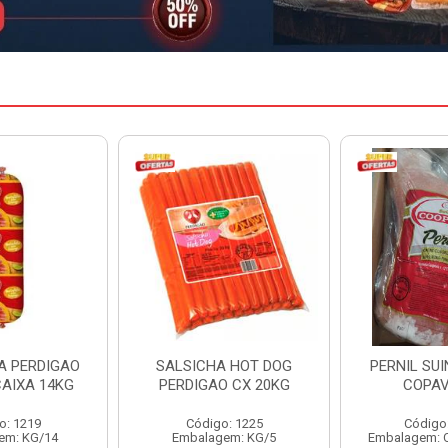
A HOT DOG
PERNIL SUINO C/OSSO
HAMBURGU
O CX 20KG
COPAVEL KG
PERDIGAO 
o: 1225
Código: 12301
Código
em: KG/5
Embalagem: CX/± 19,56 KG
Embalag