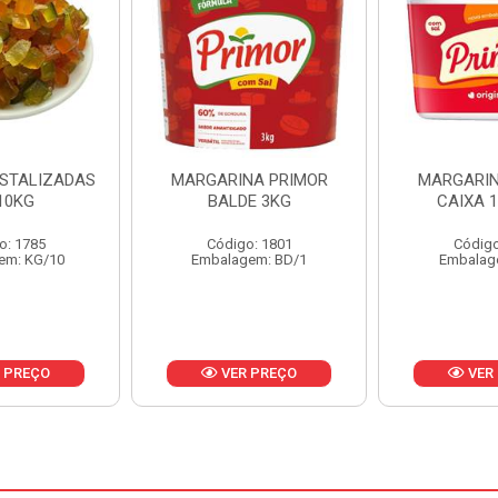
NA PRIMOR
MARGARINA PRIMOR
MARGARINA
E 3KG
CAIXA 12X500G
24X
o: 1801
Código: 1797
Código
em: BD/1
Embalagem: CX/1
Embalag
 PREÇO
VER PREÇO
VER