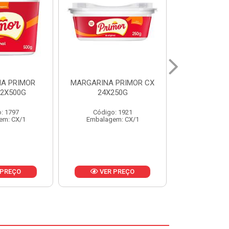
 PRIMOR CX
MARGARINA DELICIA
MAIONESE
250G
CAIXA 24X250G
BALDE UNI
: 1921
Código: 6958
Código
em: CX/1
Embalagem: CX/1
Embalage
 PREÇO
VER PREÇO
VER 