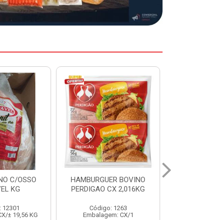
ER BOVINO
MARGARINA DELINE
MARGARIN
CX 2,016KG
CAIXA 24X250G
CAIXA 1
: 1263
Código: 12886
Código:
em: CX/1
Embalagem: CX/1
Embalage