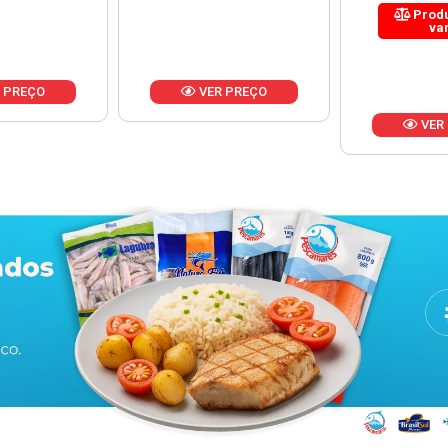
Produto de peso
variável
 PREÇO
VER
VER PREÇO