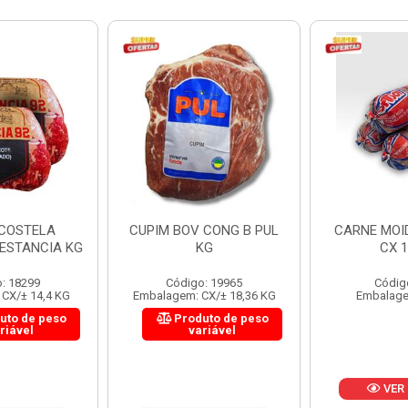
 CONG B PUL
CARNE MOIDA FORTBOI
LOMBINHO
KG
CX 10KG
FRIB
: 19965
Código: 200
Códig
CX/± 18,36 KG
Embalagem: KG/10
Embalagem: 
uto de peso
Produ
riável
va
VER PREÇO