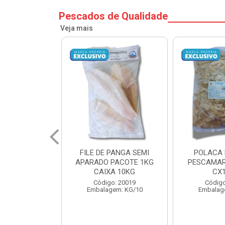
Pescados de Qualidade
Veja mais
PANGA SEMI
POLACA DESFIADA
POLACA 
PACOTE 1KG
PESCAMARES PCT5KG
PESCAMAR
A 10KG
CX10KG
CX
o: 20019
Código: 20161
Código
em: KG/10
Embalagem: KG/10
Embalag