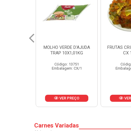
RDE D'AJUDA
FRUTAS CRISTALIZADAS
MARGARI
0X1,01KG
CX 10KG
BALD
o: 13751
Código: 1785
Códig
gem: CX/1
Embalagem: KG/10
Embalag
R PREÇO
VER PREÇO
VER
Carnes Variadas