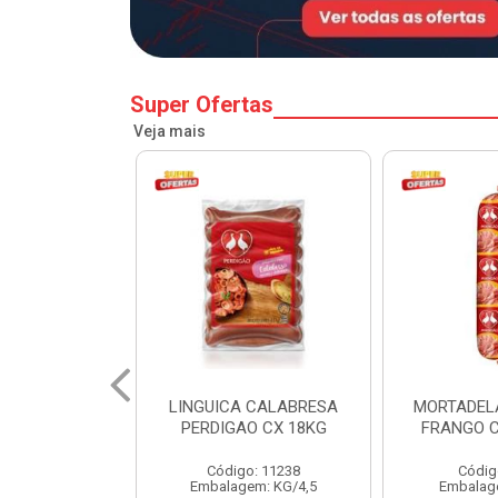
Super Ofertas
Veja mais
 CALABRESA
MORTADELA PERDIGAO
SALSICH
O CX 18KG
FRANGO CAIXA 14KG
PERDIGA
o: 11238
Código: 1219
Códig
em: KG/4,5
Embalagem: KG/14
Embalag