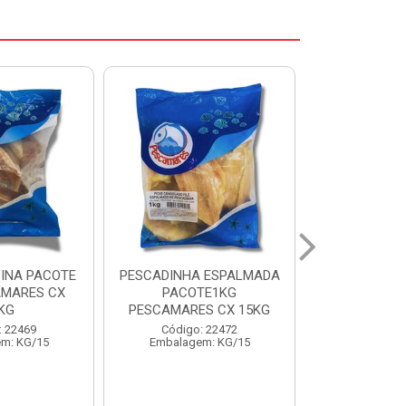
 ESPALMADA
FILE DE PANGA PREMIUM
CORVINA I
TE1KG
PACOTE 1KG CAIXA 10KG
BENDITO P
S CX 15KG
Código: 20021
Código:
: 22472
Embalagem: KG/10
Embalage
m: KG/15