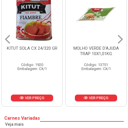
A CX 24/320 GR
MOLHO VERDE D'AJUDA
FRUTAS C
TRAP 10X1,01KG
CX
go: 1920
Código: 13751
Códi
agem: CX/1
Embalagem: CX/1
Embala
ER PREÇO
VER PREÇO
V
Carnes Variadas
Veja mais