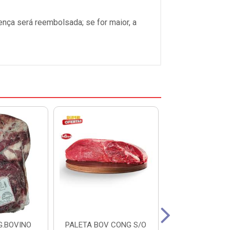
ença será reembolsada; se for maior, a
.BOVINO
PALETA BOV CONG S/O
ACEM BOV CONG