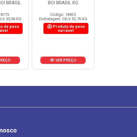
OI BRASIL
BOI BRASIL KG
KG
 8173
Código: 18925
Código: 3
/± 30,96 KG
Embalagem: CX/± 32,76 KG
Embalagem: CX/±
o de peso
Produto de peso
Produto 
iável
variável
variáv
PREÇO
VER PREÇO
VER PR
onosco