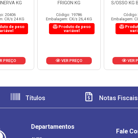
INERVA KG
FRIGON KG
S/OSSO KG B
o: 20406
Código: 19786
Código:
: CX/± 24 KG
Embalagem: CX/± 26,4 KG
Embalagem: CX
duto de peso
Produto de peso
Produt
ariável
variável
var
R PREÇO
VER PREÇO
VER 
Títulos
Notas Fiscais
Departamentos
Fale C