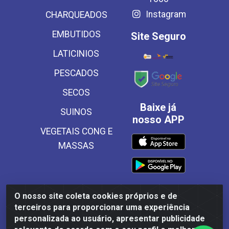
Instagram
CHARQUEADOS
EMBUTIDOS
Site Seguro
LATICINIOS
PESCADOS
SECOS
Baixe já
SUINOS
nosso APP
VEGETAIS CONG E
MASSAS
O nosso site coleta cookies próprios e de
Frinscal - Distribuidora e Importadora de Alimentos LTDA -
terceiros para proporcionar uma experiência
Rodovia BR 101 Sul Km 187, 310 Galpão - Santa Rosa,
personalizada ao usuário, apresentar publicidade
Palmares/PE - CEP 55540-000 - CNPJ 03.504.437/0001-50