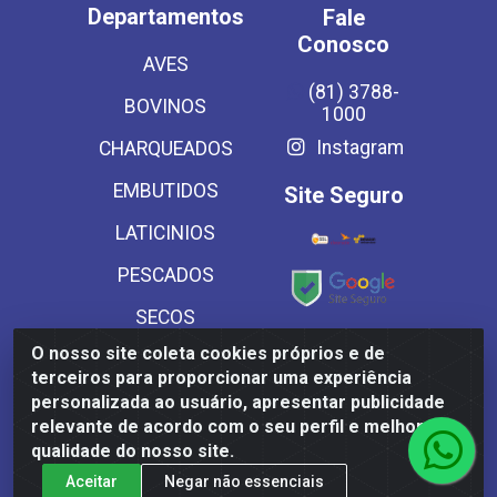
Departamentos
Fale
Conosco
AVES
(81) 3788-
BOVINOS
1000
Instagram
CHARQUEADOS
EMBUTIDOS
Site Seguro
LATICINIOS
PESCADOS
SECOS
Baixe já
O nosso site coleta cookies próprios e de
SUINOS
nosso APP
terceiros para proporcionar uma experiência
VEGETAIS CONG E
personalizada ao usuário, apresentar publicidade
relevante de acordo com o seu perfil e melhorar a
MASSAS
qualidade do nosso site.
Aceitar
Negar não essenciais