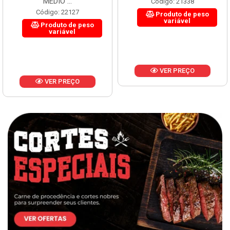
MÉDIO ...
Código: 21338
Código: 22127
Produto de peso
variável
Produto de peso
variável
VER PREÇO
VER PREÇO