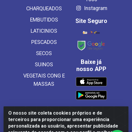
Instagram
CHARQUEADOS
EMBUTIDOS
Site Seguro
LATICINIOS
PESCADOS
SECOS
Baixe já
SUINOS
nosso APP
VEGETAIS CONG E
MASSAS
O nosso site coleta cookies próprios e de
Frinscal - Distribuidora e Importadora de Alimentos LTDA -
terceiros para proporcionar uma experiência
Rodovia BR 101 Sul Km 187, 310 Galpão - Santa Rosa,
personalizada ao usuário, apresentar publicidade
Palmares/PE - CEP 55540-000 - CNPJ 03.504.437/0001-50