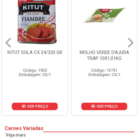
A CX 24/320 GR
MOLHO VERDE D'AJUDA
FRUTAS C
TRAP 10X1,01KG
CX
go: 1920
Código: 13751
Códi
agem: CX/1
Embalagem: CX/1
Embala
ER PREÇO
VER PREÇO
V
Carnes Variadas
Veja mais