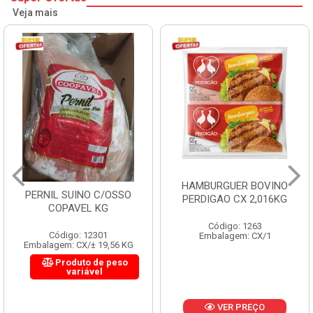
Veja mais
HAMBURGUER BOVINO
PERNIL SUINO C/OSSO
PERDIGAO CX 2,016KG
COPAVEL KG
Código: 1263
Código: 12301
Embalagem: CX/1
Embalagem: CX/± 19,56 KG
Produto de peso
variável
VER PREÇO