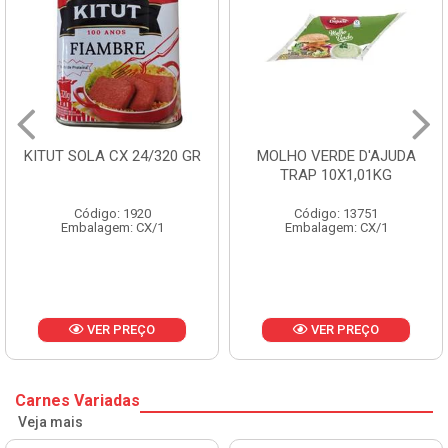
 SOLA CX 24/320 GR
MOLHO VERDE D'AJUDA
FRUT
TRAP 10X1,01KG
Código: 1920
Código: 13751
Embalagem: CX/1
Embalagem: CX/1
E
VER PREÇO
VER PREÇO
Carnes Variadas
Veja mais