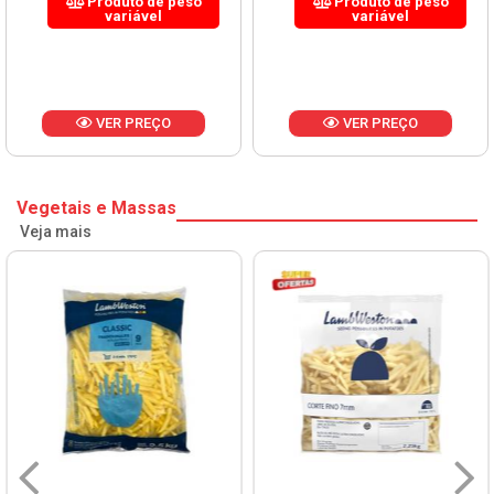
Produto de peso
Produto de peso
variável
variável
VER PREÇO
VER PREÇO
Vegetais e Massas
Veja mais