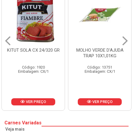
 SOLA CX 24/320 GR
MOLHO VERDE D'AJUDA
FRUT
TRAP 10X1,01KG
Código: 1920
Código: 13751
Embalagem: CX/1
Embalagem: CX/1
E
VER PREÇO
VER PREÇO
Carnes Variadas
Veja mais