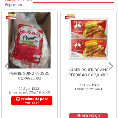
Veja mais
HAMBURGUER BOVINO
PERNIL SUINO C/OSSO
PERDIGAO CX 2,016KG
COPAVEL KG
Código: 1263
Código: 12301
Embalagem: CX/1
Embalagem: CX/± 19,56 KG
Produto de peso
variável
VER PREÇO