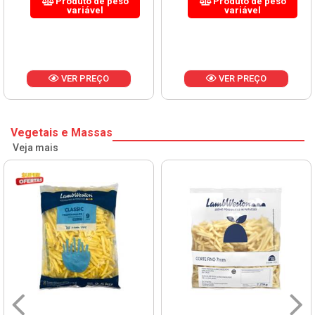
Produto de peso
Produto de peso
variável
variável
VER PREÇO
VER PREÇO
Vegetais e Massas
Veja mais