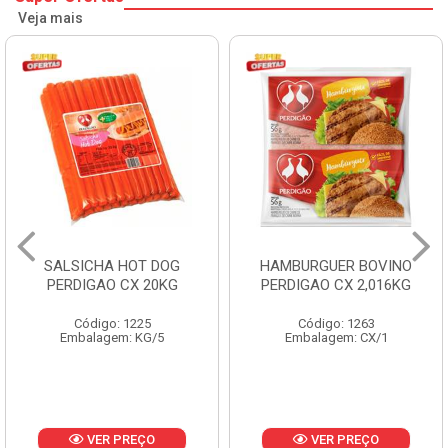
Veja mais
 DOG
HAMBURGUER BOVINO
MORTADELA FLUM
20KG
PERDIGAO CX 2,016KG
CX 4X3KG 12
Código: 1263
Código: 1288
/5
Embalagem: CX/1
Embalagem: KG
O
VER PREÇO
VER PREÇ