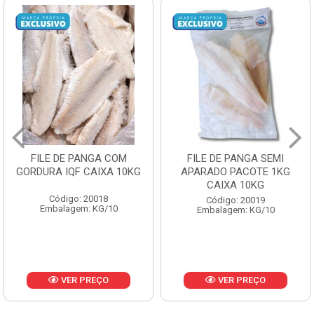
NGA COM
FILE DE PANGA SEMI
POLACA DE
AIXA 10KG
APARADO PACOTE 1KG
PESCAMARES
CAIXA 10KG
CX10
0018
Código: 20019
Código: 2
 KG/10
Embalagem: KG/10
Embalagem:
REÇO
VER PREÇO
VER P