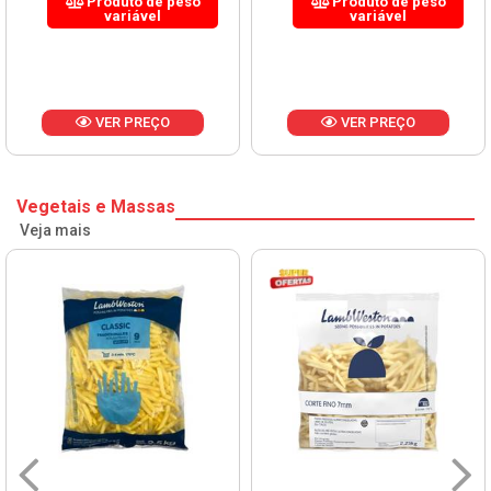
Produto de peso
Produto de peso
variável
variável
VER PREÇO
VER PREÇO
Vegetais e Massas
Veja mais