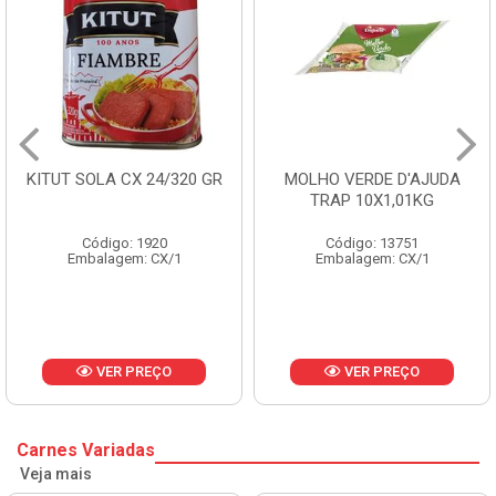
R
MOLHO VERDE D'AJUDA
FRUTAS CRISTALIZADAS
TRAP 10X1,01KG
CX 10KG
Código: 13751
Código: 1785
Embalagem: CX/1
Embalagem: KG/10
VER PREÇO
VER PREÇO
Carnes Variadas
Veja mais