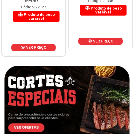
MÉDIO ...
Código: 21338
Código: 22127
Produto de peso
variável
Produto de peso
variável
VER PREÇO
VER PREÇO