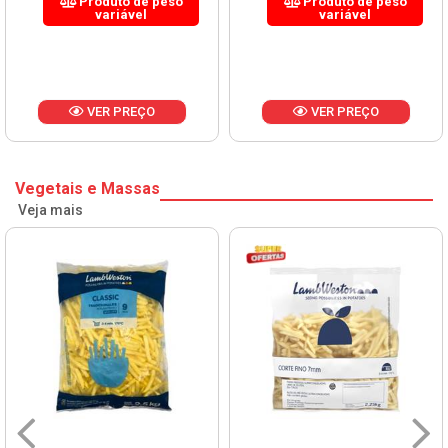
Produto de peso
Produto de peso
variável
variável
VER PREÇO
VER PREÇO
Vegetais e Massas
Veja mais