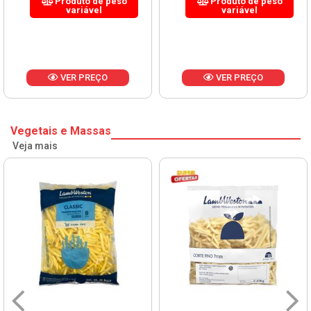
Produto de peso
Produto de peso
variável
variável
VER PREÇO
VER PREÇO
Vegetais e Massas
Veja mais