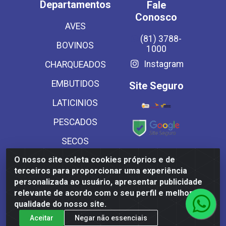
Departamentos
Fale
Conosco
AVES
(81) 3788-
BOVINOS
1000
Instagram
CHARQUEADOS
EMBUTIDOS
Site Seguro
LATICINIOS
PESCADOS
SECOS
Baixe já
O nosso site coleta cookies próprios e de
SUINOS
nosso APP
terceiros para proporcionar uma experiência
VEGETAIS CONG E
personalizada ao usuário, apresentar publicidade
relevante de acordo com o seu perfil e melhorar a
MASSAS
qualidade do nosso site.
Aceitar
Negar não essenciais