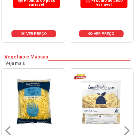
Produto de peso
Produto de peso
variável
variável
VER PREÇO
VER PREÇO
Vegetais e Massas
Veja mais