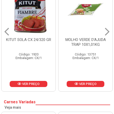
 24/320 GR
MOLHO VERDE D'AJUDA
FRUTAS CRIST
TRAP 10X1,01KG
CX 10
1920
Código: 13751
Código: 
: CX/1
Embalagem: CX/1
Embalagem:
REÇO
VER PREÇO
VER P
Carnes Variadas
Veja mais