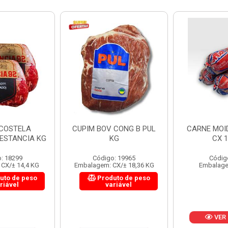
 CONG B PUL
CARNE MOIDA FORTBOI
LOMBINHO
KG
CX 10KG
FRIB
: 19965
Código: 200
Códig
CX/± 18,36 KG
Embalagem: KG/10
Embalagem: 
uto de peso
Produ
riável
va
VER PREÇO