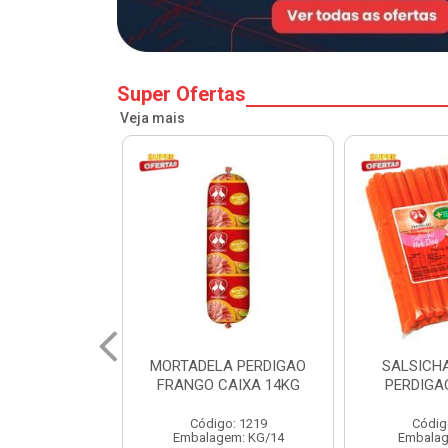
Super Ofertas
Veja mais
A PERDIGAO
SALSICHA HOT DOG
PERNIL SU
CAIXA 14KG
PERDIGAO CX 20KG
COPA
o: 1219
Código: 1225
Código
em: KG/14
Embalagem: KG/5
Embalagem: 