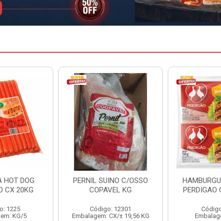
INO C/OSSO
HAMBURGUER BOVINO
MARGARIN
VEL KG
PERDIGAO CX 2,016KG
CAIXA 
: 12301
Código: 1263
Código
CX/± 19,56 KG
Embalagem: CX/1
Embalag