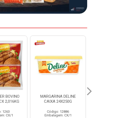
A DELINE
MARGARINA DELINE
COXA S/CO
24X250G
CAIXA 12X500G
INDIV LEVI
: 12886
Código: 12887
Código:
em: CX/1
Embalagem: CX/1
Embalage