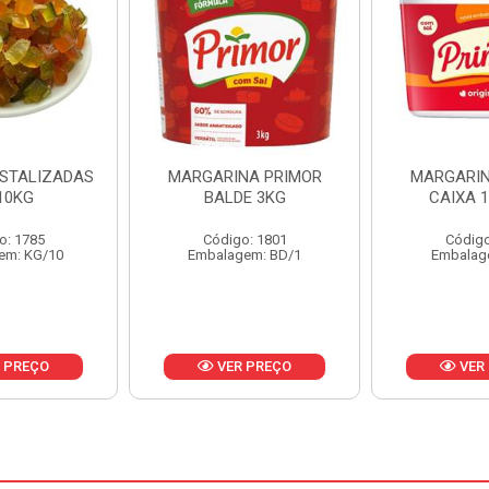
NA PRIMOR
MARGARINA PRIMOR
MARGARINA
E 3KG
CAIXA 12X500G
24X
o: 1801
Código: 1797
Código
em: BD/1
Embalagem: CX/1
Embalag
 PREÇO
VER PREÇO
VER