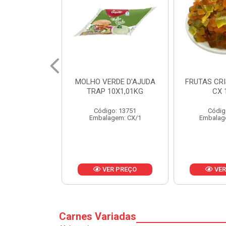
RDE D'AJUDA
FRUTAS CRISTALIZADAS
MARGARI
0X1,01KG
CX 10KG
BALD
o: 13751
Código: 1785
Códig
gem: CX/1
Embalagem: KG/10
Embalag
R PREÇO
VER PREÇO
VER
Carnes Variadas