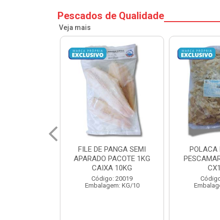
Pescados de Qualidade
Veja mais
PANGA SEMI
POLACA DESFIADA
POLACA 
PACOTE 1KG
PESCAMARES PCT5KG
PESCAMAR
A 10KG
CX10KG
CX
o: 20019
Código: 20161
Código
em: KG/10
Embalagem: KG/10
Embalag