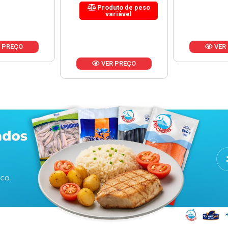
uto de peso
riável
VER PREÇO
VER
 PREÇO