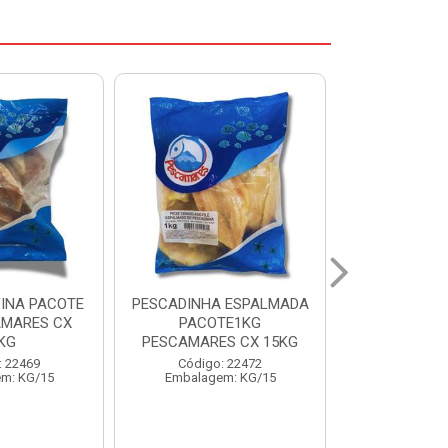
 ESPALMADA
FILE DE PANGA PREMIUM
CORVINA I
TE1KG
PACOTE 1KG CAIXA 10KG
BENDITO P
S CX 15KG
Código: 20021
Código:
: 22472
Embalagem: KG/10
Embalage
m: KG/15