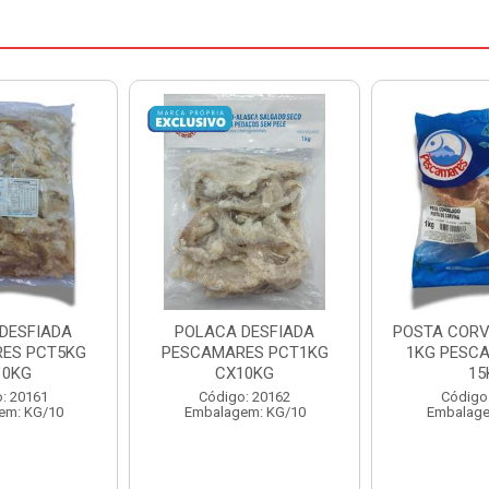
DESFIADA
POSTA CORVINA PACOTE
PESCADINHA
ES PCT1KG
1KG PESCAMARES CX
PACO
10KG
15KG
PESCAMARE
: 20162
Código: 22469
Código
em: KG/10
Embalagem: KG/15
Embalage