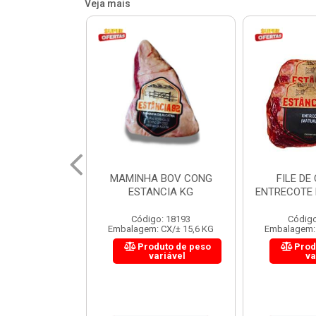
Veja mais
 BOV CONG
FILE DE COSTELA
CUPIM BOV
NCIA KG
ENTRECOTE ESTANCIA KG
o: 18193
Código: 18299
Código
 CX/± 15,6 KG
Embalagem: CX/± 14,4 KG
Embalagem: 
uto de peso
Produto de peso
Prod
ariável
variável
va