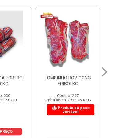
 BOV CONG
FIGADO BOV CONG FRIBOI
CORDAO DO 
OI KG
KG
FRIBO
o: 297
Código: 222
Código:
CX/± 26,4 KG
Embalagem: CX/± 30,12 KG
Embalagem: C
to de peso
Produto de peso
Produ
riável
variável
var