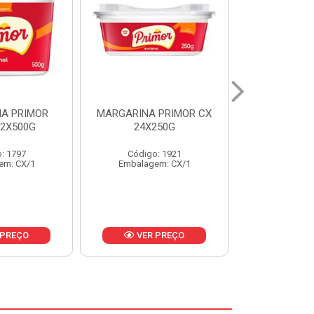
 PRIMOR CX
MARGARINA DELICIA
MAIONESE
250G
CAIXA 24X250G
BALDE UNI
: 1921
Código: 6958
Código
em: CX/1
Embalagem: CX/1
Embalage
 PREÇO
VER PREÇO
VER 