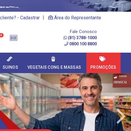
|
cliente? - Cadastrar
Área do Representante
Fale Conosco
0
(81) 3788-1000
0800 100 8800
SUINOS
VEGETAIS CONG E MASSAS
PROMOÇÕES