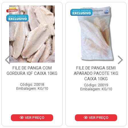
FILE DE PANGA SEMI
POLACA DESFIADA
KG
APARADO PACOTE 1KG
PESCAMARES PCT5K
CAIXA 10KG
CX10KG
Código: 20019
Código: 20161
Embalagem: KG/10
Embalagem: KG/10
VER PREÇO
VER PREÇO