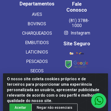
Departamentos
Fale
Conosco
AVES
(81) 3788-
BOVINOS
1000
Instagram
CHARQUEADOS
EMBUTIDOS
Site Seguro
LATICINIOS
PESCADOS
SECOS
Baixe já
O nosso site coleta cookies próprios e de
SUINOS
nosso APP
terceiros para proporcionar uma experiência
VEGETAIS CONG E
personalizada ao usuário, apresentar publicidade
relevante de acordo com o seu perfil e melhorar a
MASSAS
qualidade do nosso site.
Aceitar
Negar não essenciais