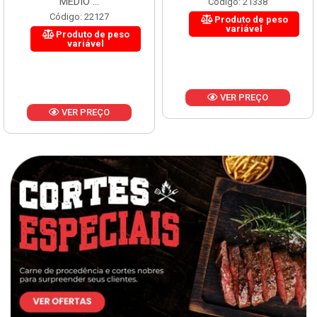
MÉDIO ...
Código: 21338
Código: 22127
Produto de peso
variável
Produto de peso
variável
VER PREÇO
VER PREÇO