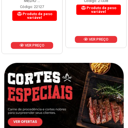
MÉDIO ...
Código: 21338
Código: 22127
Produto de peso
variável
Produto de peso
variável
VER PREÇO
VER PREÇO