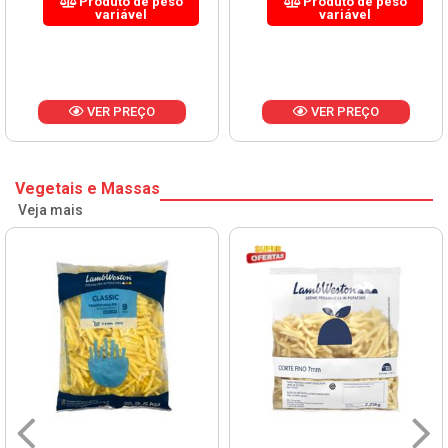
Produto de peso
Produto de peso
variável
variável
VER PREÇO
VER PREÇO
Vegetais e Massas
Veja mais