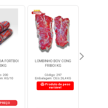
 BOV CONG
FIGADO BOV CONG FRIBOI
CORDAO DO 
OI KG
KG
FRIBO
o: 297
Código: 222
Código:
CX/± 26,4 KG
Embalagem: CX/± 30,12 KG
Embalagem: C
to de peso
Produto de peso
Produ
riável
variável
var