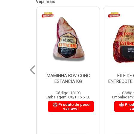
Veja mais
 BOV CONG
FILE DE COSTELA
CUPIM BOV
NCIA KG
ENTRECOTE ESTANCIA KG
o: 18193
Código: 18299
Código
 CX/± 15,6 KG
Embalagem: CX/± 14,4 KG
Embalagem: 
uto de peso
Produto de peso
Prod
ariável
variável
va