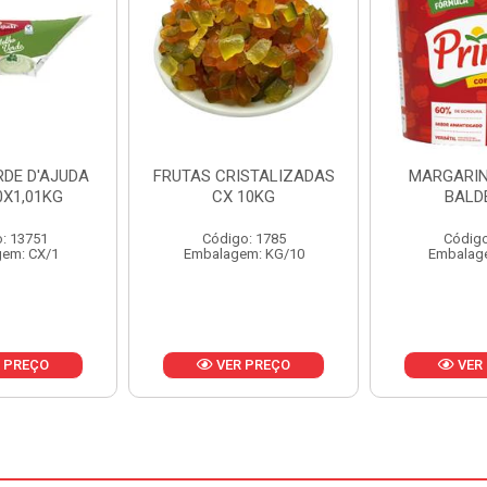
ISTALIZADAS
MARGARINA PRIMOR
MARGARIN
10KG
BALDE 3KG
CAIXA 
o: 1785
Código: 1801
Código
em: KG/10
Embalagem: BD/1
Embalag
 PREÇO
VER PREÇO
VER