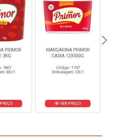
A PRIMOR
MARGARINA PRIMOR CX
MARGARINA
12X500G
24X250G
CAIXA 2
: 1797
Código: 1921
Código
em: CX/1
Embalagem: CX/1
Embalage
 PREÇO
VER PREÇO
VER 