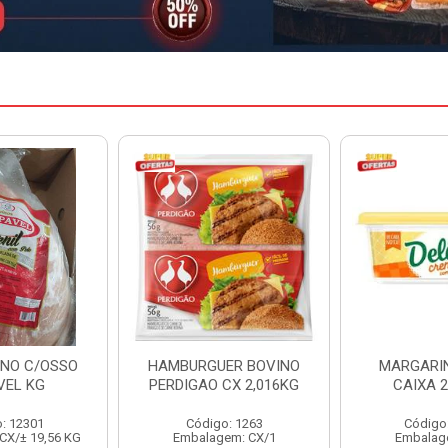
ER BOVINO
MARGARINA DELINE
MARGARIN
CX 2,016KG
CAIXA 24X250G
CAIXA 
o: 1263
Código: 12886
Código
em: CX/1
Embalagem: CX/1
Embalag