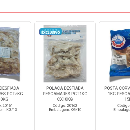
DESFIADA
POSTA CORVINA PACOTE
PESCADINHA
ES PCT1KG
1KG PESCAMARES CX
PACO
10KG
15KG
PESCAMARE
: 20162
Código: 22469
Código
em: KG/10
Embalagem: KG/15
Embalage