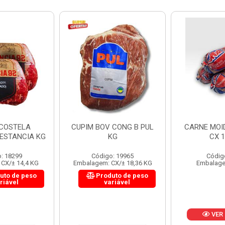
 CONG B PUL
CARNE MOIDA FORTBOI
LOMBINHO
KG
CX 10KG
FRIB
: 19965
Código: 200
Códig
CX/± 18,36 KG
Embalagem: KG/10
Embalagem: 
uto de peso
Produ
riável
va
VER PREÇO