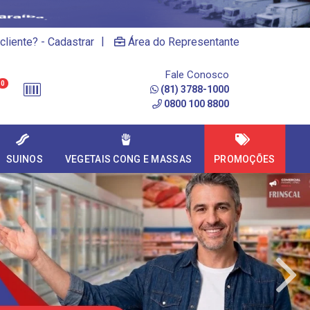
|
cliente? - Cadastrar
Área do Representante
Fale Conosco
0
(81) 3788-1000
0800 100 8800
SUINOS
VEGETAIS CONG E MASSAS
PROMOÇÕES