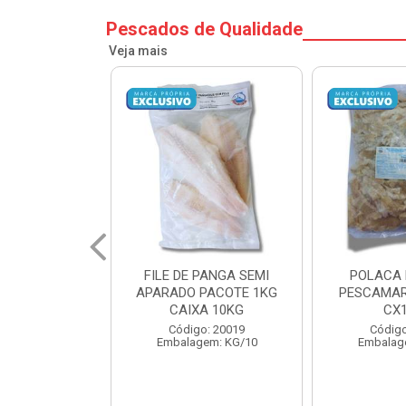
Pescados de Qualidade
Veja mais
PANGA SEMI
POLACA DESFIADA
POLACA 
PACOTE 1KG
PESCAMARES PCT5KG
PESCAMAR
A 10KG
CX10KG
CX
o: 20019
Código: 20161
Código
em: KG/10
Embalagem: KG/10
Embalag