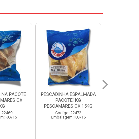
 ESPALMADA
FILE DE PANGA PREMIUM
CORVINA I
TE1KG
PACOTE 1KG CAIXA 10KG
BENDITO P
S CX 15KG
Código: 20021
Código:
: 22472
Embalagem: KG/10
Embalage
m: KG/15