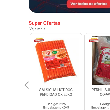
Super Ofertas
Veja mais
A HOT DOG
PERNIL SUINO C/OSSO
HAMBURGU
O CX 20KG
COPAVEL KG
PERDIGAO 
o: 1225
Código: 12301
Códig
gem: KG/5
Embalagem: CX/± 19,56 KG
Embalag