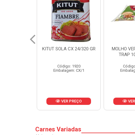
 CX 24/320 GR
MOLHO VERDE D'AJUDA
FRUTAS CR
TRAP 10X1,01KG
CX 
o: 1920
Código: 13751
Códig
gem: CX/1
Embalagem: CX/1
Embalag
R PREÇO
VER PREÇO
VER
Carnes Variadas