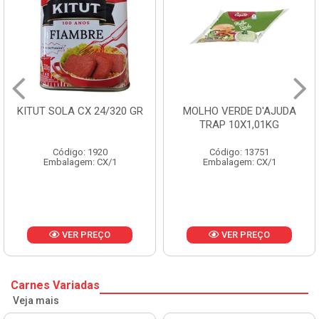
R
MOLHO VERDE D'AJUDA
FRUTAS CRISTALIZADAS
TRAP 10X1,01KG
CX 10KG
Código: 13751
Código: 1785
Embalagem: CX/1
Embalagem: KG/10
VER PREÇO
VER PREÇO
Carnes Variadas
Veja mais