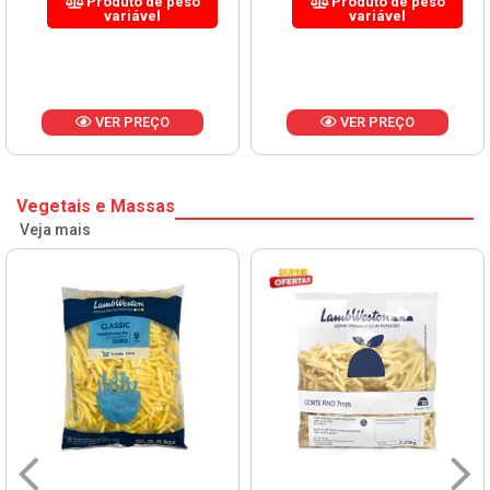
Produto de peso
Produto de peso
variável
variável
VER PREÇO
VER PREÇO
Vegetais e Massas
Veja mais