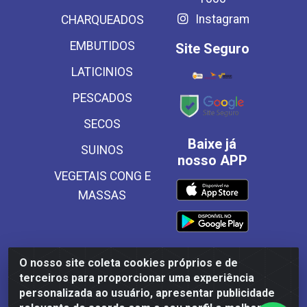
Instagram
CHARQUEADOS
EMBUTIDOS
Site Seguro
LATICINIOS
PESCADOS
SECOS
Baixe já
SUINOS
nosso APP
VEGETAIS CONG E
MASSAS
O nosso site coleta cookies próprios e de
Frinscal - Distribuidora e Importadora de Alimentos LTDA -
terceiros para proporcionar uma experiência
Rodovia BR 101 Sul Km 187, 310 Galpão - Santa Rosa,
personalizada ao usuário, apresentar publicidade
Palmares/PE - CEP 55540-000 - CNPJ 03.504.437/0001-50