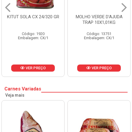
0 GR
MOLHO VERDE D'AJUDA
FRUTAS CRISTALIZA
TRAP 10X1,01KG
CX 10KG
Código: 13751
Código: 1785
Embalagem: CX/1
Embalagem: KG/10
VER PREÇO
VER PREÇO
Carnes Variadas
Veja mais