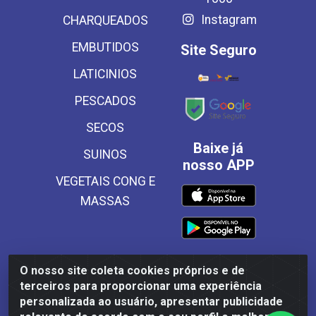
Instagram
CHARQUEADOS
EMBUTIDOS
Site Seguro
LATICINIOS
PESCADOS
SECOS
Baixe já
SUINOS
nosso APP
VEGETAIS CONG E
MASSAS
O nosso site coleta cookies próprios e de
Frinscal - Distribuidora e Importadora de Alimentos LTDA -
terceiros para proporcionar uma experiência
Rodovia BR 101 Sul Km 187, 310 Galpão - Santa Rosa,
personalizada ao usuário, apresentar publicidade
Palmares/PE - CEP 55540-000 - CNPJ 03.504.437/0001-50