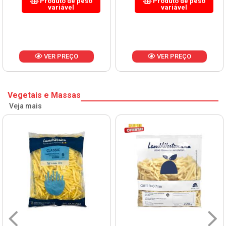
Produto de peso
Produto de peso
variável
variável
VER PREÇO
VER PREÇO
Vegetais e Massas
Veja mais