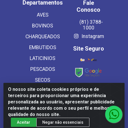
Departamentos
Fale
Conosco
AVES
(81) 3788-
BOVINOS
1000
Instagram
CHARQUEADOS
EMBUTIDOS
Site Seguro
LATICINIOS
PESCADOS
SECOS
Baixe já
O nosso site coleta cookies próprios e de
SUINOS
nosso APP
terceiros para proporcionar uma experiência
VEGETAIS CONG E
personalizada ao usuário, apresentar publicidade
relevante de acordo com o seu perfil e melhorar a
MASSAS
qualidade do nosso site.
Aceitar
Negar não essenciais