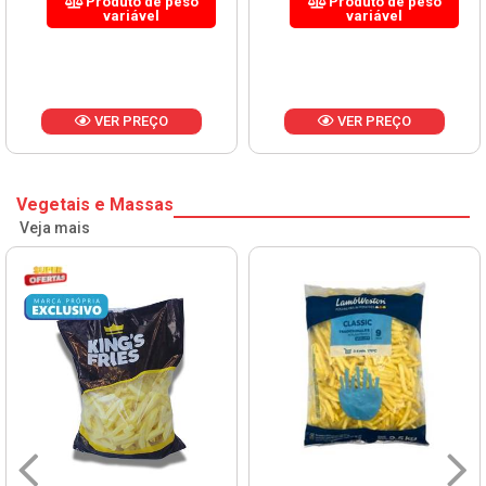
Produto de peso
Produto de peso
variável
variável
VER PREÇO
VER PREÇO
Vegetais e Massas
Veja mais