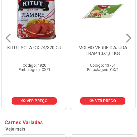
A CX 24/320 GR
MOLHO VERDE D'AJUDA
FRUTAS C
TRAP 10X1,01KG
CX
go: 1920
Código: 13751
Códi
agem: CX/1
Embalagem: CX/1
Embala
ER PREÇO
VER PREÇO
V
Carnes Variadas
Veja mais