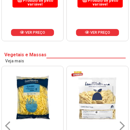
Produto de peso
Produto de peso
variável
variável
VER PREÇO
VER PREÇO
Vegetais e Massas
Veja mais