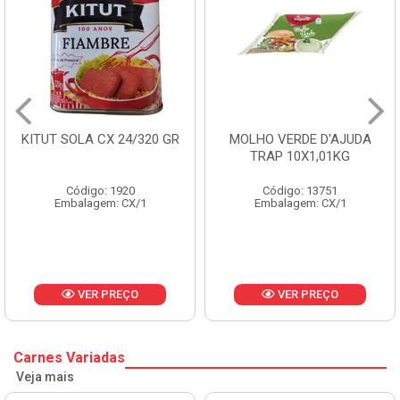
 SOLA CX 24/320 GR
MOLHO VERDE D'AJUDA
FRUT
TRAP 10X1,01KG
Código: 1920
Código: 13751
Embalagem: CX/1
Embalagem: CX/1
E
VER PREÇO
VER PREÇO
Carnes Variadas
Veja mais