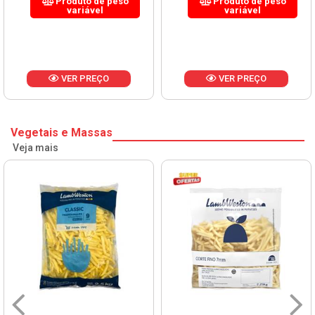
Produto de peso
Produto de peso
variável
variável
VER PREÇO
VER PREÇO
Vegetais e Massas
Veja mais