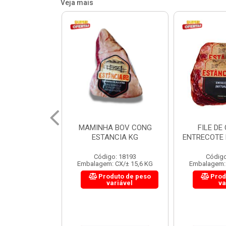
Veja mais
 BOV CONG
FILE DE COSTELA
CUPIM BOV
NCIA KG
ENTRECOTE ESTANCIA KG
o: 18193
Código: 18299
Código
 CX/± 15,6 KG
Embalagem: CX/± 14,4 KG
Embalagem: 
uto de peso
Produto de peso
Prod
ariável
variável
va