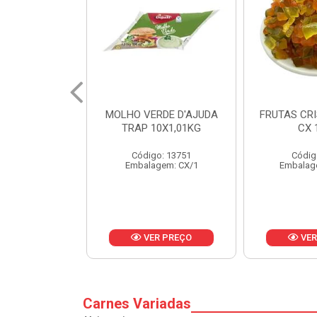
RDE D'AJUDA
FRUTAS CRISTALIZADAS
MARGARI
0X1,01KG
CX 10KG
BALD
o: 13751
Código: 1785
Códig
gem: CX/1
Embalagem: KG/10
Embalag
R PREÇO
VER PREÇO
VER
Carnes Variadas