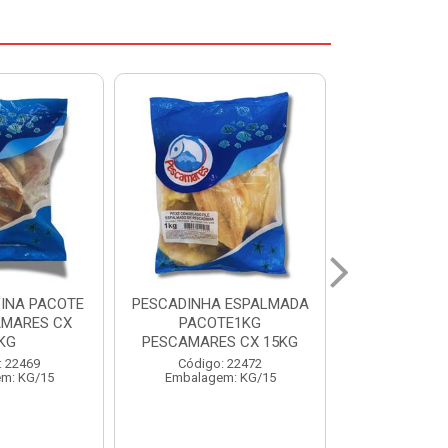
 ESPALMADA
FILE DE PANGA PREMIUM
CORVINA I
TE1KG
PACOTE 1KG CAIXA 10KG
BENDITO P
S CX 15KG
Código: 20021
Código:
: 22472
Embalagem: KG/10
Embalage
m: KG/15