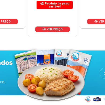
uto de peso
riável
VER PREÇO
VER
 PREÇO