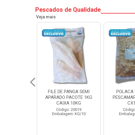
Pescados de Qualidade
Veja mais
PANGA SEMI
POLACA DESFIADA
POLACA 
PACOTE 1KG
PESCAMARES PCT5KG
PESCAMAR
A 10KG
CX10KG
CX
o: 20019
Código: 20161
Código
em: KG/10
Embalagem: KG/10
Embalag