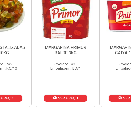
NA PRIMOR
MARGARINA PRIMOR
MARGARINA
E 3KG
CAIXA 12X500G
24X
o: 1801
Código: 1797
Código
em: BD/1
Embalagem: CX/1
Embalag
 PREÇO
VER PREÇO
VER