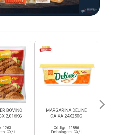
A DELINE
MARGARINA DELINE
COXA S/CO
24X250G
CAIXA 12X500G
INDIV LEVI
: 12886
Código: 12887
Código:
em: CX/1
Embalagem: CX/1
Embalage