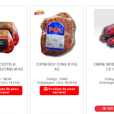
 CONG B PUL
CARNE MOIDA FORTBOI
LOMBINHO
KG
CX 10KG
FRIB
: 19965
Código: 200
Códig
CX/± 18,36 KG
Embalagem: KG/10
Embalagem: 
uto de peso
Produ
riável
va
VER PREÇO