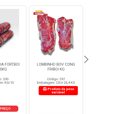
 BOV CONG
FIGADO BOV CONG FRIBOI
CORDAO DO 
OI KG
KG
FRIBO
o: 297
Código: 222
Código:
CX/± 26,4 KG
Embalagem: CX/± 30,12 KG
Embalagem: C
to de peso
Produto de peso
Produ
riável
variável
var