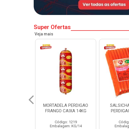
Super Ofertas
Veja mais
A PERDIGAO
SALSICHA HOT DOG
PERNIL SU
CAIXA 14KG
PERDIGAO CX 20KG
COPA
o: 1219
Código: 1225
Código
em: KG/14
Embalagem: KG/5
Embalagem: 