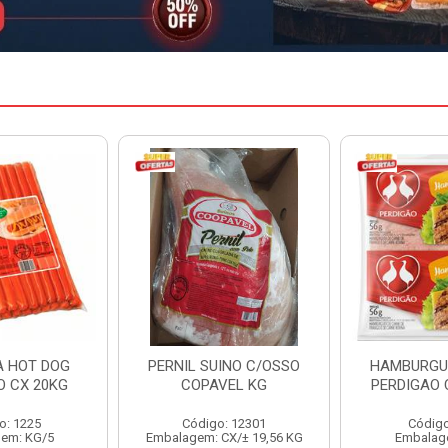
INO C/OSSO
HAMBURGUER BOVINO
MARGARIN
VEL KG
PERDIGAO CX 2,016KG
CAIXA 
: 12301
Código: 1263
Código
CX/± 19,56 KG
Embalagem: CX/1
Embalag