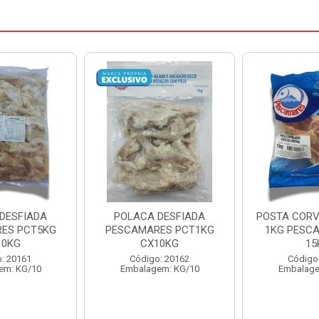
DESFIADA
POSTA CORVINA PACOTE
PESCADINHA
ES PCT1KG
1KG PESCAMARES CX
PACO
10KG
15KG
PESCAMARE
: 20162
Código: 22469
Código
em: KG/10
Embalagem: KG/15
Embalage