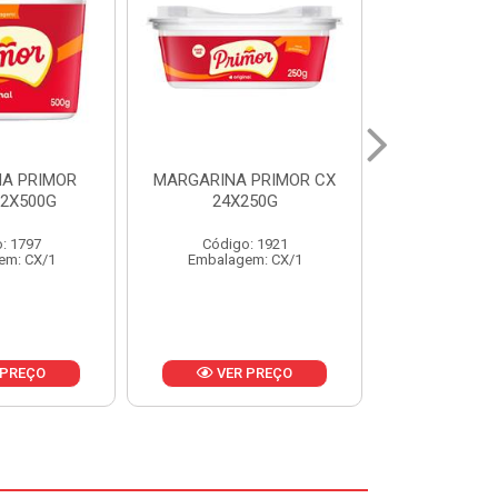
 PRIMOR CX
MARGARINA DELICIA
MAIONESE
250G
CAIXA 24X250G
BALDE UNI
: 1921
Código: 6958
Código
em: CX/1
Embalagem: CX/1
Embalage
 PREÇO
VER PREÇO
VER 