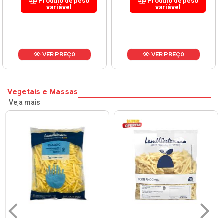
Produto de peso
Produto de peso
variável
variável
VER PREÇO
VER PREÇO
Vegetais e Massas
Veja mais