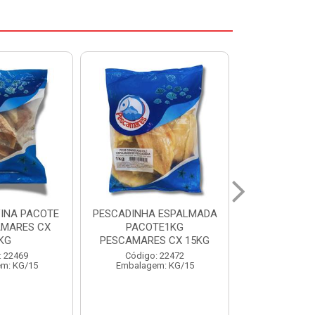
 ESPALMADA
FILE DE PANGA PREMIUM
CORVINA I
TE1KG
PACOTE 1KG CAIXA 10KG
BENDITO P
S CX 15KG
Código: 20021
Código:
: 22472
Embalagem: KG/10
Embalage
m: KG/15