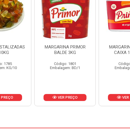
NA PRIMOR
MARGARINA PRIMOR
MARGARINA
E 3KG
CAIXA 12X500G
24X
o: 1801
Código: 1797
Código
em: BD/1
Embalagem: CX/1
Embalag
 PREÇO
VER PREÇO
VER