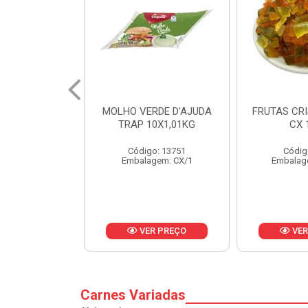
RDE D'AJUDA
FRUTAS CRISTALIZADAS
MARGARI
0X1,01KG
CX 10KG
BALD
o: 13751
Código: 1785
Códig
gem: CX/1
Embalagem: KG/10
Embalag
R PREÇO
VER PREÇO
VER
Carnes Variadas