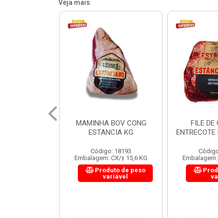
Veja mais
 BOV CONG
FILE DE COSTELA
CUPIM BOV
NCIA KG
ENTRECOTE ESTANCIA KG
o: 18193
Código: 18299
Código
 CX/± 15,6 KG
Embalagem: CX/± 14,4 KG
Embalagem: 
uto de peso
Produto de peso
Prod
ariável
variável
va