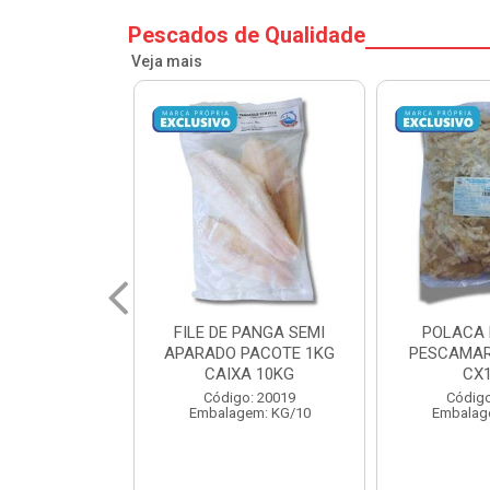
Pescados de Qualidade
Veja mais
PANGA SEMI
POLACA DESFIADA
POLACA 
PACOTE 1KG
PESCAMARES PCT5KG
PESCAMAR
A 10KG
CX10KG
CX
o: 20019
Código: 20161
Código
em: KG/10
Embalagem: KG/10
Embalag