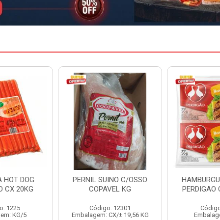
INO C/OSSO
HAMBURGUER BOVINO
MARGARIN
VEL KG
PERDIGAO CX 2,016KG
CAIXA 
: 12301
Código: 1263
Código
CX/± 19,56 KG
Embalagem: CX/1
Embalag