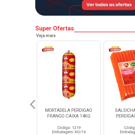
Super Ofertas
Veja mais
A PERDIGAO
SALSICHA HOT DOG
PERNIL SU
CAIXA 14KG
PERDIGAO CX 20KG
COPA
o: 1219
Código: 1225
Código
em: KG/14
Embalagem: KG/5
Embalagem: 