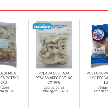
DESFIADA
POSTA CORVINA PACOTE
PESCADINHA
ES PCT1KG
1KG PESCAMARES CX
PACO
10KG
15KG
PESCAMARE
: 20162
Código: 22469
Código
em: KG/10
Embalagem: KG/15
Embalage