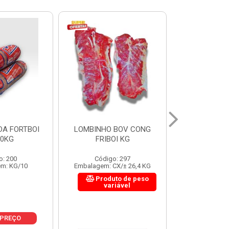
 BOV CONG
FIGADO BOV CONG FRIBOI
CORDAO DO 
OI KG
KG
FRIBO
o: 297
Código: 222
Código:
CX/± 26,4 KG
Embalagem: CX/± 30,12 KG
Embalagem: C
to de peso
Produto de peso
Produ
riável
variável
var