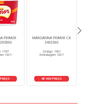
 PRIMOR CX
MARGARINA DELICIA
MAIONESE
250G
CAIXA 24X250G
BALDE UNI
: 1921
Código: 6958
Código
em: CX/1
Embalagem: CX/1
Embalage
 PREÇO
VER PREÇO
VER 