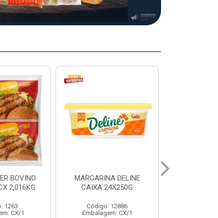
A DELINE
MARGARINA DELINE
COXA S/CO
24X250G
CAIXA 12X500G
INDIV LEVI
: 12886
Código: 12887
Código:
em: CX/1
Embalagem: CX/1
Embalage