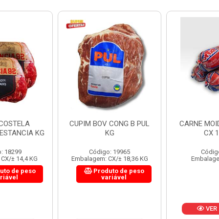
 CONG B PUL
CARNE MOIDA FORTBOI
LOMBINHO
KG
CX 10KG
FRIB
: 19965
Código: 200
Códig
CX/± 18,36 KG
Embalagem: KG/10
Embalagem: 
uto de peso
Produ
riável
va
VER PREÇO