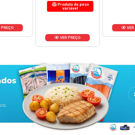
uto de peso
riável
VER PREÇO
VER
 PREÇO